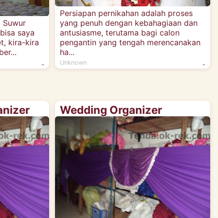
Persiapan pernikahan adalah proses
g Suwur
yang penuh dengan kebahagiaan dan
 bisa saya
antusiasme, terutama bagi calon
, kira-kira
pengantin yang tengah merencanakan
er...
ha...
Unknown
-
-
nizer
Wedding Organizer