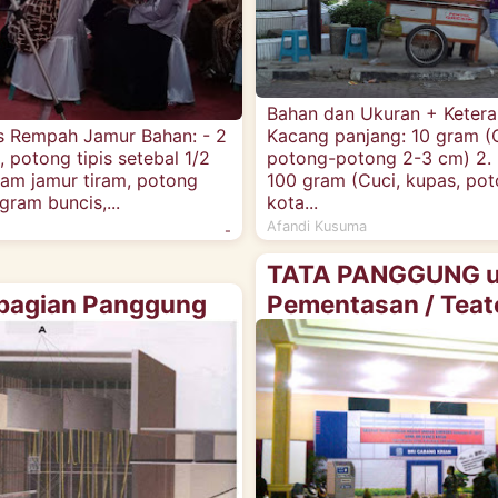
Bahan dan Ukuran + Ketera
 Rempah Jamur Bahan : - 2
Kacang panjang: 10 gram (C
 potong tipis setebal 1/2
potong-potong 2-3 cm) 2. 
am jamur tiram, potong
100 gram (Cuci, kupas, pot
gram buncis,...
kota...
Afandi Kusuma
-
TATA PANGGUNG u
bagian Panggung
Pementasan / Teat