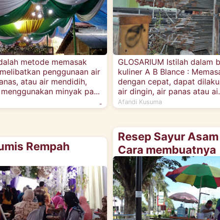
adalah metode memasak
GLOSARIUM Istilah dalam 
melibatkan penggunaan air
kuliner A B Blance : Mema
panas, atau air mendidih,
dengan cepat, dapat dilak
 menggunakan minyak pa...
air dingin, air panas atau ai.
Afandi Kusuma
-
Resep Sayur Asam
umis Rempah
Cara membuatnya