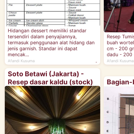
Hidangan dessert memiliki standar
tersendiri dalam penyajiannya,
Resep Tumis
termasuk penggunaan alat hidang dan
buah wortel,
jenis garnish. Standar ini dapat
cm - 200 gr
mencak...
dadu - 200 
Afandi Kusuma
Afandi Kusuma
-
Soto Betawi (Jakarta) -
Resep dasar kaldu (stock)
Bagian-