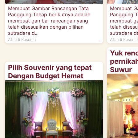
Membuat Gambar Rancangan Tata
Membuat Ga
Panggung Tahap berikutnya adalah
Panggung T
membuat gambar rancangan yang
membuat ga
telah disesuaikan dengan pilihan
telah dises
sutradara d...
sutradara da
Afandi Kusuma
Afandi Kusuma
-
Yuk ren
pernik
Pilih Souvenir yang tepat
Suwur
Dengan Budget Hemat