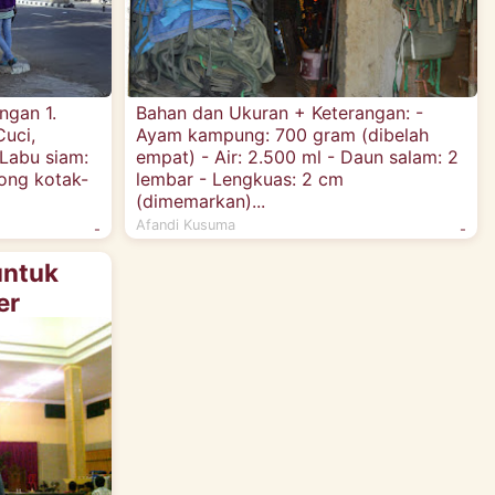
ngan 1.
Bahan dan Ukuran + Keterangan: -
uci,
Ayam kampung: 700 gram (dibelah
Labu siam:
empat) - Air: 2.500 ml - Daun salam: 2
ong kotak-
lembar - Lengkuas: 2 cm
(dimemarkan)...
Afandi Kusuma
-
-
ntuk
er