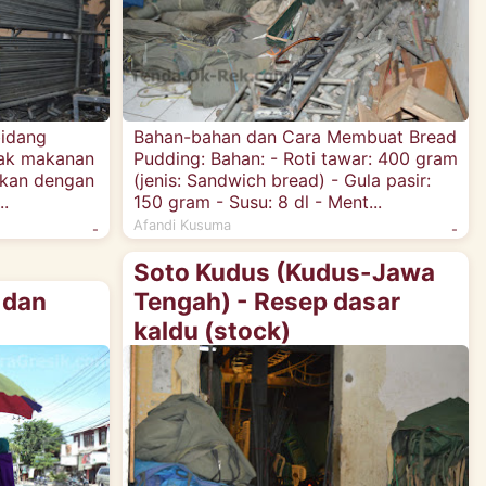
bidang
Bahan-bahan dan Cara Membuat Bread
sak makanan
Pudding: Bahan: - Roti tawar: 400 gram
ukan dengan
(jenis: Sandwich bread) - Gula pasir:
..
150 gram - Susu: 8 dl - Ment...
Afandi Kusuma
-
-
Soto Kudus (Kudus-Jawa
 dan
Tengah) - Resep dasar
kaldu (stock)