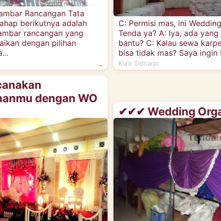
mbar Rancangan Tata
ahap berikutnya adalah
C: Permisi mas, ini Weddin
mbar rancangan yang
Tenda ya? A: Iya, ada yang
uaikan dengan pilihan
bantu? C: Kalau sewa karpet
...
bisa tidak mas? Saya ingin b
Kurir Sidoarjo
-
canakan
ahanmu dengan WO
✔✔✔ Wedding Orga