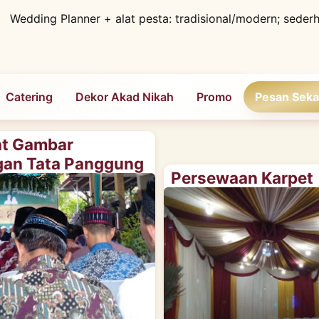
Wedding Planner + alat pesta: tradisional/modern; seder
Catering
Dekor Akad Nikah
Promo
Pesan
Seka
t Gambar
an Tata Panggung
Persewaan Karpet