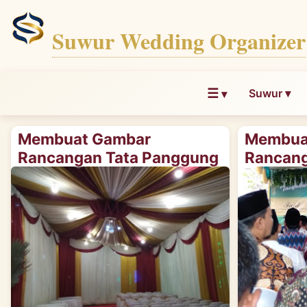
Suwur Wedding Organizer
☰
Suwur ▾
▾
Membuat Gambar
Membua
Rancangan Tata Panggung
Rancang