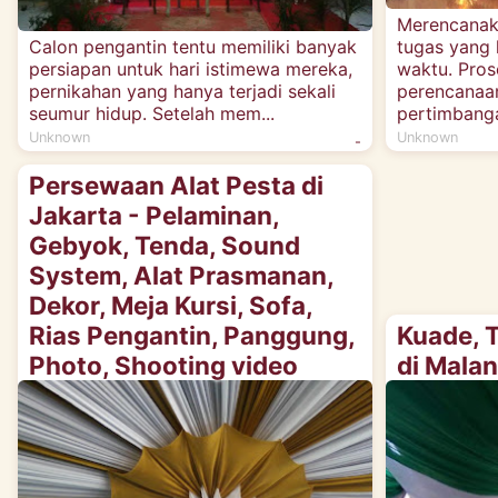
Merencanak
Calon pengantin tentu memiliki banyak
tugas yang
persiapan untuk hari istimewa mereka,
waktu. Pros
pernikahan yang hanya terjadi sekali
perencanaa
seumur hidup. Setelah mem...
pertimbanga
Unknown
Unknown
-
Persewaan Alat Pesta di
Jakarta - Pelaminan,
Gebyok, Tenda, Sound
System, Alat Prasmanan,
Dekor, Meja Kursi, Sofa,
Rias Pengantin, Panggung,
Kuade, T
Photo, Shooting video
di Mala