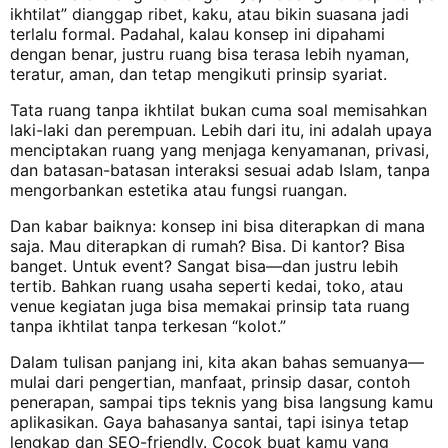
ikhtilat” dianggap ribet, kaku, atau bikin suasana jadi
terlalu formal. Padahal, kalau konsep ini dipahami
dengan benar, justru ruang bisa terasa lebih nyaman,
teratur, aman, dan tetap mengikuti prinsip syariat.
Tata ruang tanpa ikhtilat bukan cuma soal memisahkan
laki-laki dan perempuan. Lebih dari itu, ini adalah upaya
menciptakan ruang yang menjaga kenyamanan, privasi,
dan batasan-batasan interaksi sesuai adab Islam, tanpa
mengorbankan estetika atau fungsi ruangan.
Dan kabar baiknya: konsep ini bisa diterapkan di mana
saja. Mau diterapkan di rumah? Bisa. Di kantor? Bisa
banget. Untuk event? Sangat bisa—dan justru lebih
tertib. Bahkan ruang usaha seperti kedai, toko, atau
venue kegiatan juga bisa memakai prinsip tata ruang
tanpa ikhtilat tanpa terkesan “kolot.”
Dalam tulisan panjang ini, kita akan bahas semuanya—
mulai dari pengertian, manfaat, prinsip dasar, contoh
penerapan, sampai tips teknis yang bisa langsung kamu
aplikasikan. Gaya bahasanya santai, tapi isinya tetap
lengkap dan SEO-friendly. Cocok buat kamu yang