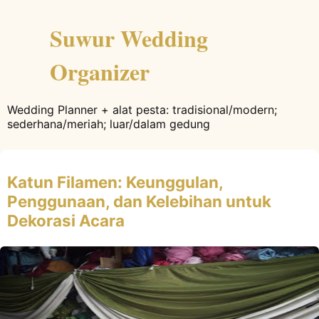
Suwur Wedding
Organizer
Wedding Planner + alat pesta: tradisional/modern;
sederhana/meriah; luar/dalam gedung
Katun Filamen: Keunggulan,
Penggunaan, dan Kelebihan untuk
Dekorasi Acara